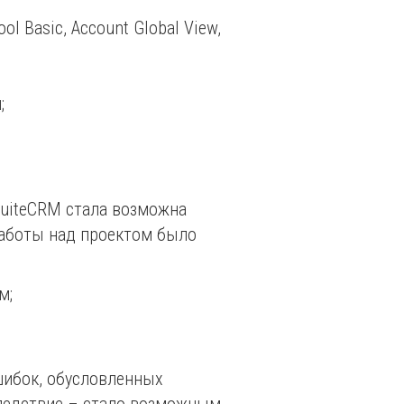
l Basic, Account Global View,
;
SuiteCRM стала возможна
работы над проектом было
м;
шибок, обусловленных
следствие – стало возможным