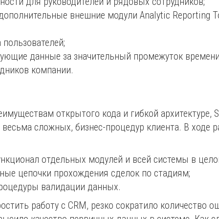
ности для руководителей и рядовых сотрудников;
ополнительные внешние модули Analytic Reporting Too
 пользователей;
ующие данные за значительный промежуток времени
удников компании.
еимуществам открытого кода и гибкой архитектуре, 
 весьма сложных, бизнес-процедур клиента. В ходе 
кционал отдельных модулей и всей системы в цело
ые цепочки прохождения сделок по стадиям;
роцедуры валидации данных.
ростить работу с CRM, резко сократило количество о
высило качество первичных данных в системе. Как 