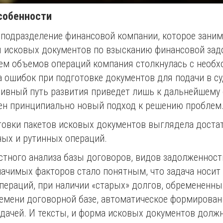
особенности
подразделение финансовой компании, которое занима
ы исковых документов по взысканию финансовой зад
ием объемов операций компания столкнулась с необ
 ошибок при подготовке документов для подачи в су
сивный путь развития приведет лишь к дальнейшем
ен принципиально новый подход к решению проблем
овки пакетов исковых документов выглядела достаточ
ых и рутинных операций.
стного анализа базы договоров, видов задолженност
начимых факторов стало понятным, что задача носит 
ераций, при наличии «старых» долгов, обремененны
времени договорной базе, автоматическое формирова
адачей. И тексты, и форма исковых документов дол