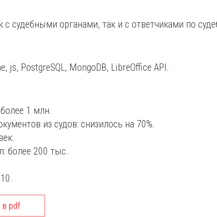
к с судебными органами, так и с ответчиками по суд
he, js, PostgreSQL, MongoDB, LibreOffice API.
более 1 млн.
кументов из судов: снизилось на 70%.
век.
: более 200 тыс.
10.
 в pdf