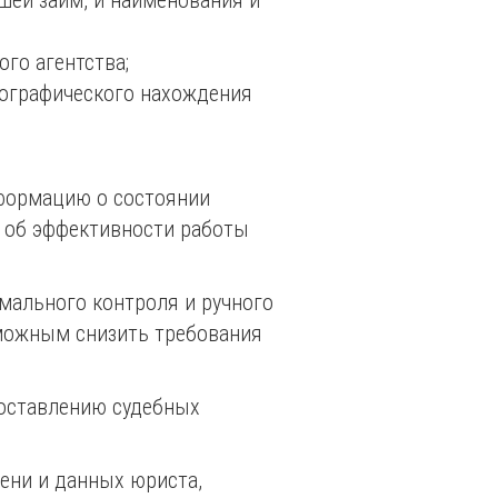
й займ, и наименования и
ого агентства;
еографического нахождения
нформацию о состоянии
 об эффективности работы
мального контроля и ручного
зможным снизить требования
составлению судебных
ени и данных юриста,