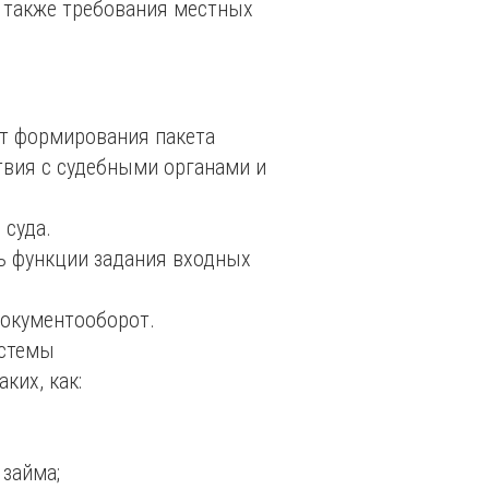
 также требования местных
от формирования пакета
ствия с судебными органами и
 суда.
ь функции задания входных
документооборот.
истемы
ких, как:
займа;