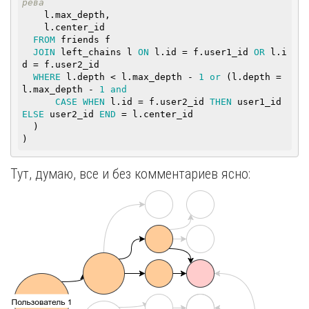
рева
    l.max_depth,

    l.center_id

FROM
 friends f

JOIN
 left_chains l 
ON
 l.id = f.user1_id 
OR
 l.i
d = f.user2_id

WHERE
 l.depth < l.max_depth - 
1
or
 (l.depth = 
l.max_depth - 
1
and
CASE
WHEN
 l.id = f.user2_id 
THEN
 user1_id 
ELSE
 user2_id 
END
 = l.center_id

  )

)
Тут, думаю, все и без комментариев ясно: