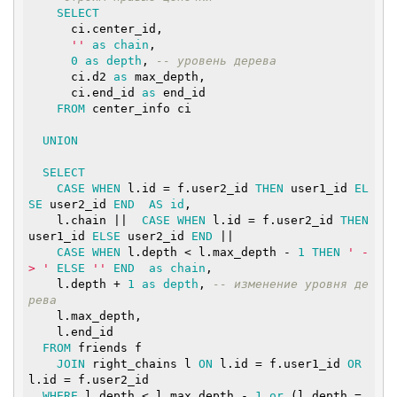
SELECT
      ci.center_id,

''
as
chain
,

0
as
depth
, 
-- уровень дерева
      ci.d2 
as
 max_depth,

      ci.end_id 
as
 end_id

FROM
 center_info ci

UNION
SELECT
CASE
WHEN
 l.id = f.user2_id 
THEN
 user1_id 
EL
SE
 user2_id 
END
AS
id
,

    l.chain ||  
CASE
WHEN
 l.id = f.user2_id 
THEN
user1_id 
ELSE
 user2_id 
END
 ||

CASE
WHEN
 l.depth < l.max_depth - 
1
THEN
' -
> '
ELSE
''
END
as
chain
,

    l.depth + 
1
as
depth
, 
-- изменение уровня де
рева
    l.max_depth,

    l.end_id

FROM
 friends f

JOIN
 right_chains l 
ON
 l.id = f.user1_id 
OR
l.id = f.user2_id

WHERE
 l.depth < l.max_depth - 
1
or
 (l.depth = 