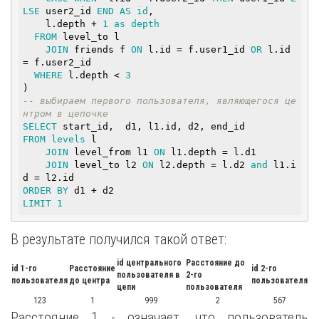
LSE
 user2_id 
END
AS
id
,

    l.depth + 
1
as
depth
FROM
 level_to l

JOIN
 friends f 
ON
 l.id = f.user1_id 
OR
 l.id 
= f.user2_id

WHERE
 l.depth < 
3
-- выбираем первого пользователя, являющегося це
нтром в цепочке
SELECT
FROM
levels
 l

JOIN
 level_from l1 
ON
 l1.depth = l.d1

JOIN
 level_to l2 
ON
 l2.depth = l.d2 
and
 l1.i
ORDER
BY
LIMIT
1
В результате получился такой ответ:
id центрального
Расстояние до
id 1-го
Расстояние
id 2-го
пользователя в
2-го
пользователя
до центра
пользователя
цепи
пользователя
123
1
999
2
567
Расстояние 1 - означает, что пользователь