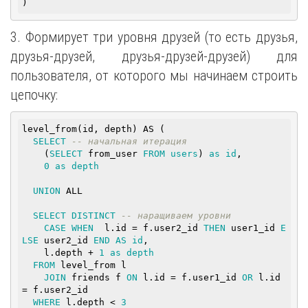
)
3. Формирует три уровня друзей (то есть друзья,
друзья-друзей, друзья-друзей-друзей) для
пользователя, от которого мы начинаем строить
цепочку:
level_from(id, depth) AS (

SELECT
-- начальная итерация
    (
SELECT
 from_user 
FROM
users
) 
as
id
,

0
as
depth
UNION
 ALL

SELECT
DISTINCT
-- наращиваем уровни
CASE
WHEN
  l.id = f.user2_id 
THEN
 user1_id 
E
LSE
 user2_id 
END
AS
id
,

    l.depth + 
1
as
depth
FROM
 level_from l

JOIN
 friends f 
ON
 l.id = f.user1_id 
OR
 l.id 
= f.user2_id

WHERE
 l.depth < 
3