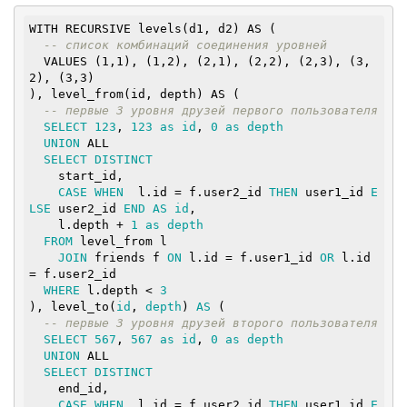
WITH RECURSIVE levels(d1, d2) AS (

-- список комбинаций соединения уровней
  VALUES (1,1), (1,2), (2,1), (2,2), (2,3), (3,
2), (3,3)

), level_from(id, depth) AS (

-- первые 3 уровня друзей первого пользователя
SELECT
123
, 
123
as
id
, 
0
as
depth
UNION
 ALL

SELECT
DISTINCT
    start_id,

CASE
WHEN
  l.id = f.user2_id 
THEN
 user1_id 
E
LSE
 user2_id 
END
AS
id
,

    l.depth + 
1
as
depth
FROM
 level_from l

JOIN
 friends f 
ON
 l.id = f.user1_id 
OR
 l.id 
= f.user2_id

WHERE
 l.depth < 
3
), level_to(
id
, 
depth
) 
AS
 (

-- первые 3 уровня друзей второго пользователя
SELECT
567
, 
567
as
id
, 
0
as
depth
UNION
 ALL

SELECT
DISTINCT
    end_id,

CASE
WHEN
  l.id = f.user2_id 
THEN
 user1_id 
E