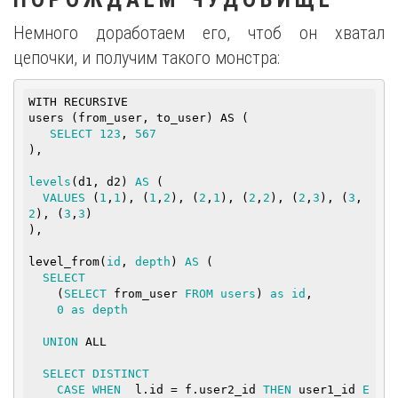
Немного доработаем его, чтоб он хватал
цепочки, и получим такого монстра:
WITH RECURSIVE

users (from_user, to_user) AS (

SELECT
123
, 
567
),

levels
(d1, d2) 
AS
 (

VALUES
 (
1
,
1
), (
1
,
2
), (
2
,
1
), (
2
,
2
), (
2
,
3
), (
3
,
2
), (
3
,
3
)

),

level_from(
id
, 
depth
) 
AS
 (

SELECT
    (
SELECT
 from_user 
FROM
users
) 
as
id
,

0
as
depth
UNION
 ALL

SELECT
DISTINCT
CASE
WHEN
  l.id = f.user2_id 
THEN
 user1_id 
E