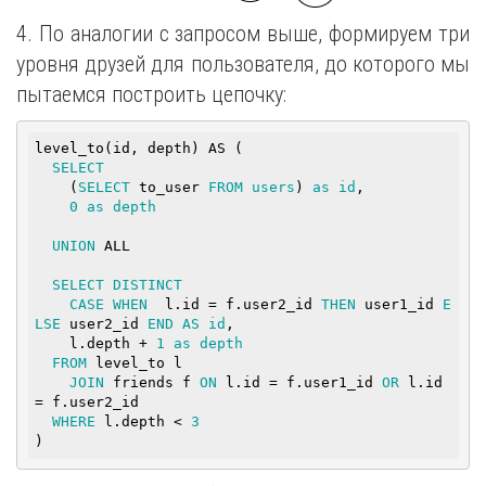
4. По аналогии с запросом выше, формируем три
уровня друзей для пользователя, до которого мы
пытаемся построить цепочку:
level_to(id, depth) AS (

SELECT
    (
SELECT
 to_user 
FROM
users
) 
as
id
,

0
as
depth
UNION
 ALL

SELECT
DISTINCT
CASE
WHEN
  l.id = f.user2_id 
THEN
 user1_id 
E
LSE
 user2_id 
END
AS
id
,

    l.depth + 
1
as
depth
FROM
 level_to l

JOIN
 friends f 
ON
 l.id = f.user1_id 
OR
 l.id 
= f.user2_id

WHERE
 l.depth < 
3
)