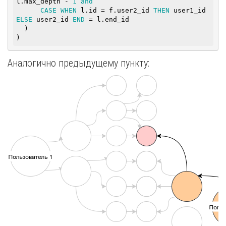
l.max_depth - 
1
and
CASE
WHEN
 l.id = f.user2_id 
THEN
 user1_id 
ELSE
 user2_id 
END
 = l.end_id

  )

)
Аналогично предыдущему пункту: