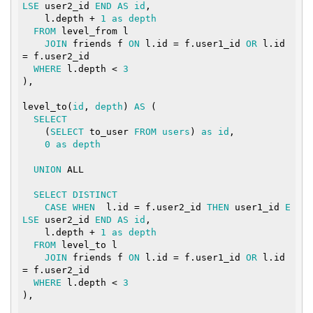
LSE
 user2_id 
END
AS
id
,

    l.depth + 
1
as
depth
FROM
 level_from l

JOIN
 friends f 
ON
 l.id = f.user1_id 
OR
 l.id 
= f.user2_id

WHERE
 l.depth < 
3
),

level_to(
id
, 
depth
) 
AS
 (

SELECT
    (
SELECT
 to_user 
FROM
users
) 
as
id
,

0
as
depth
UNION
 ALL

SELECT
DISTINCT
CASE
WHEN
  l.id = f.user2_id 
THEN
 user1_id 
E
LSE
 user2_id 
END
AS
id
,

    l.depth + 
1
as
depth
FROM
 level_to l

JOIN
 friends f 
ON
 l.id = f.user1_id 
OR
 l.id 
= f.user2_id

WHERE
 l.depth < 
3
),
