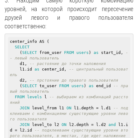
5. Находим самую короткую комбинацию
уровней, на которой происходит пересечение
друзей левого и правого пользователя
соответственно:
center_info AS (

SELECT
    (
SELECT
 from_user 
FROM
users
) 
as
 start_id, 
-
- левый пользователь
    d1, 
-- растояние до точки наложения
    l1.id 
as
 center_id, 
-- центральный пользоват
ель
    d2, 
-- прстояние до правого пользователя
    (
SELECT
 to_user 
FROM
users
) 
as
 end_id 
-- пра
вый пользователь
FROM
levels
 l 
-- выбираем из комбинаций рассто
яний
JOIN
 level_from l1 
ON
 l1.depth = l.d1 
-- под
клеиваем с комбинациями существующие уровни лево
го пользователя
JOIN
 level_to l2 
ON
 l2.depth = l.d2 
and
 l1.i
d = l2.id 
-- подклеиваем существующие уровни вто
рого пользователя, в местах, где идет наложение 