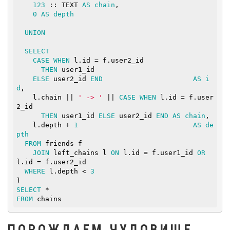
123
 :: 
TEXT
AS
chain
,

0
AS
depth
UNION
SELECT
CASE
WHEN
 l.id = f.user2_id

THEN
 user1_id

ELSE
 user2_id 
END
AS
i
d
,

    l.chain || 
' -> '
 || 
CASE
WHEN
 l.id = f.user
2_id

THEN
 user1_id 
ELSE
 user2_id 
END
AS
chain
,

    l.depth + 
1
AS
de
pth
FROM
 friends f

JOIN
 left_chains l 
ON
 l.id = f.user1_id 
OR
l.id = f.user2_id

WHERE
 l.depth < 
3
SELECT
FROM
 chains
ПОРОЖДАЕМ ЧУДОВИЩЕ