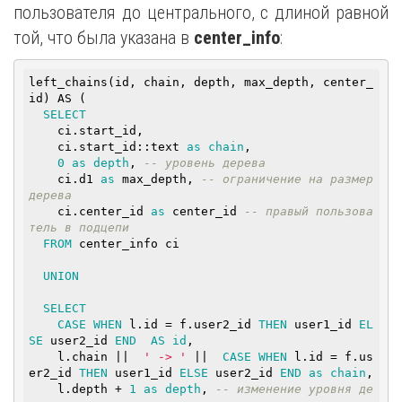
пользователя до центрального, с длиной равной
той, что была указана в
center_info
:
left_chains(id, chain, depth, max_depth, center_
id) AS (

SELECT
    ci.start_id,

    ci.start_id::
text
as
chain
,

0
as
depth
, 
-- уровень дерева
    ci.d1 
as
 max_depth, 
-- ограничение на размер 
дерева
    ci.center_id 
as
 center_id 
-- правый пользова
тель в подцепи
FROM
 center_info ci

UNION
SELECT
CASE
WHEN
 l.id = f.user2_id 
THEN
 user1_id 
EL
SE
 user2_id 
END
AS
id
,

    l.chain ||  
' -> '
 ||  
CASE
WHEN
 l.id = f.us
er2_id 
THEN
 user1_id 
ELSE
 user2_id 
END
as
chain
,

    l.depth + 
1
as
depth
, 
-- изменение уровня де