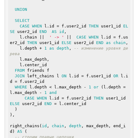
UNION
SELECT
CASE
WHEN
 l.id = f.user2_id 
THEN
 user1_id 
EL
SE
 user2_id 
END
AS
id
,

    l.chain ||  
' -> '
 ||  
CASE
WHEN
 l.id = f.us
er2_id 
THEN
 user1_id 
ELSE
 user2_id 
END
as
chain
,

    l.depth + 
1
as
depth
, 
-- изменение уровня де
рева
    l.max_depth,

    l.center_id

FROM
 friends f

JOIN
 left_chains l 
ON
 l.id = f.user1_id 
OR
 l.i
d = f.user2_id

WHERE
 l.depth < l.max_depth - 
1
or
 (l.depth = 
l.max_depth - 
1
and
CASE
WHEN
 l.id = f.user2_id 
THEN
 user1_id 
ELSE
 user2_id 
END
 = l.center_id

  )

),

right_chains(
id
, 
chain
, 
depth
, max_depth, end_i
d) 
AS
 (

-- строим правые цепочки