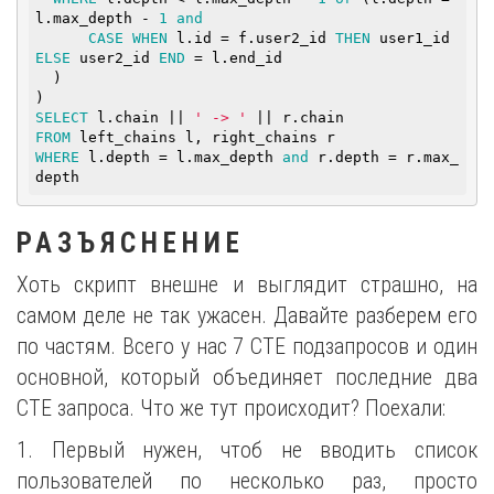
l.max_depth - 
1
and
CASE
WHEN
 l.id = f.user2_id 
THEN
 user1_id 
ELSE
 user2_id 
END
 = l.end_id

  )

SELECT
 l.chain || 
' -> '
FROM
WHERE
 l.depth = l.max_depth 
and
 r.depth = r.max_
depth
РАЗЪЯСНЕНИЕ
Хоть скрипт внешне и выглядит страшно, на
самом деле не так ужасен. Давайте разберем его
по частям. Всего у нас 7 CTE подзапросов и один
основной, который объединяет последние два
CTE запроса. Что же тут происходит? Поехали:
1. Первый нужен, чтоб не вводить список
пользователей по несколько раз, просто