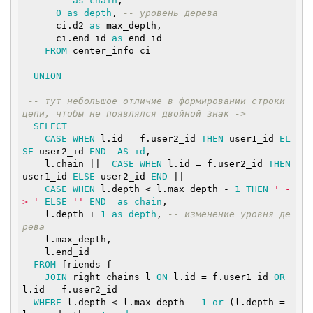
''
as
chain
,

0
as
depth
, 
-- уровень дерева
      ci.d2 
as
 max_depth,

      ci.end_id 
as
 end_id

FROM
 center_info ci

UNION
-- тут небольшое отличие в формировании строки 
цепи, чтобы не появлялся двойной знак ->
SELECT
CASE
WHEN
 l.id = f.user2_id 
THEN
 user1_id 
EL
SE
 user2_id 
END
AS
id
,

    l.chain ||  
CASE
WHEN
 l.id = f.user2_id 
THEN
user1_id 
ELSE
 user2_id 
END
 ||

CASE
WHEN
 l.depth < l.max_depth - 
1
THEN
' -
> '
ELSE
''
END
as
chain
,

    l.depth + 
1
as
depth
, 
-- изменение уровня де
рева
    l.max_depth,

    l.end_id

FROM
 friends f

JOIN
 right_chains l 
ON
 l.id = f.user1_id 
OR
l.id = f.user2_id

WHERE
 l.depth < l.max_depth - 
1
or
 (l.depth = 