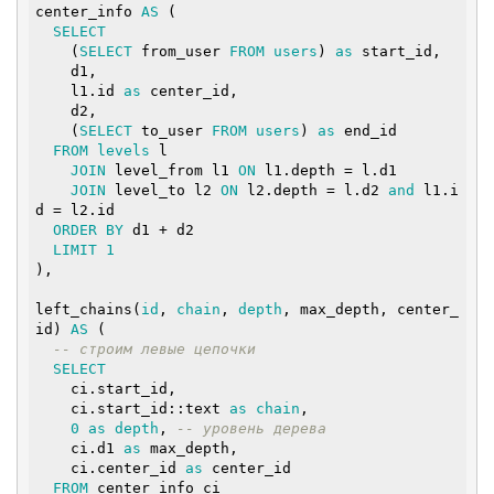
center_info 
AS
 (

SELECT
    (
SELECT
 from_user 
FROM
users
) 
as
 start_id,

    d1,

    l1.id 
as
 center_id,

    d2,

    (
SELECT
 to_user 
FROM
users
) 
as
 end_id

FROM
levels
 l

JOIN
 level_from l1 
ON
 l1.depth = l.d1

JOIN
 level_to l2 
ON
 l2.depth = l.d2 
and
 l1.i
d = l2.id

ORDER
BY
 d1 + d2

LIMIT
1
),

left_chains(
id
, 
chain
, 
depth
, max_depth, center_
id) 
AS
 (

-- строим левые цепочки
SELECT
    ci.start_id,

    ci.start_id::
text
as
chain
,

0
as
depth
, 
-- уровень дерева
    ci.d1 
as
 max_depth,

    ci.center_id 
as
 center_id

FROM
 center_info ci
